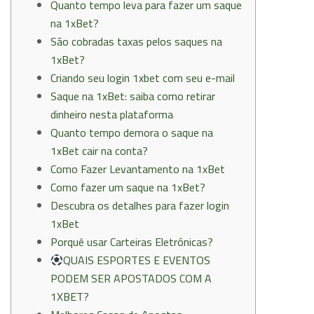
Quanto tempo leva para fazer um saque
na 1xBet?
São cobradas taxas pelos saques na
1xBet?
Criando seu login 1xbet com seu e-mail
Saque na 1xBet: saiba como retirar
dinheiro nesta plataforma
Quanto tempo demora o saque na
1xBet cair na conta?
Como Fazer Levantamento na 1xBet
Como fazer um saque na 1xBet?
Descubra os detalhes para fazer login
1xBet
Porquê usar Carteiras Eletrónicas?
QUAIS ESPORTES E EVENTOS
PODEM SER APOSTADOS COM A
1XBET?