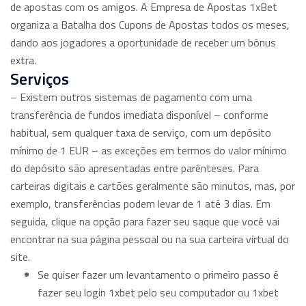
de apostas com os amigos. A Empresa de Apostas 1xBet
organiza a Batalha dos Cupons de Apostas todos os meses,
dando aos jogadores a oportunidade de receber um bônus
extra.
Serviços
– Existem outros sistemas de pagamento com uma
transferência de fundos imediata disponível – conforme
habitual, sem qualquer taxa de serviço, com um depósito
mínimo de 1 EUR – as exceções em termos do valor mínimo
do depósito são apresentadas entre parênteses. Para
carteiras digitais e cartões geralmente são minutos, mas, por
exemplo, transferências podem levar de 1 até 3 dias. Em
seguida, clique na opção para fazer seu saque que você vai
encontrar na sua página pessoal ou na sua carteira virtual do
site.
Se quiser fazer um levantamento o primeiro passo é
fazer seu login 1xbet pelo seu computador ou 1xbet