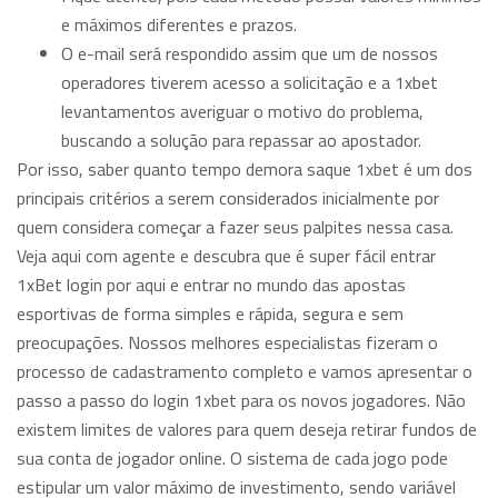
e máximos diferentes e prazos.
O e-mail será respondido assim que um de nossos
operadores tiverem acesso a solicitação e a 1xbet
levantamentos averiguar o motivo do problema,
buscando a solução para repassar ao apostador.
Por isso, saber quanto tempo demora saque 1xbet é um dos
principais critérios a serem considerados inicialmente por
quem considera começar a fazer seus palpites nessa casa.
Veja aqui com agente e descubra que é super fácil entrar
1xBet login por aqui e entrar no mundo das apostas
esportivas de forma simples e rápida, segura e sem
preocupações. Nossos melhores especialistas fizeram o
processo de cadastramento completo e vamos apresentar o
passo a passo do login 1xbet para os novos jogadores. Não
existem limites de valores para quem deseja retirar fundos de
sua conta de jogador online. O sistema de cada jogo pode
estipular um valor máximo de investimento, sendo variável