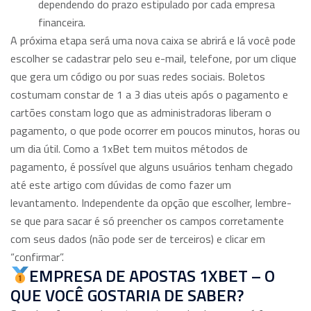
dependendo do prazo estipulado por cada empresa
financeira.
A próxima etapa será uma nova caixa se abrirá e lá você pode
escolher se cadastrar pelo seu e-mail, telefone, por um clique
que gera um código ou por suas redes sociais. Boletos
costumam constar de 1 a 3 dias uteis após o pagamento e
cartões constam logo que as administradoras liberam o
pagamento, o que pode ocorrer em poucos minutos, horas ou
um dia útil. Como a 1xBet tem muitos métodos de
pagamento, é possível que alguns usuários tenham chegado
até este artigo com dúvidas de como fazer um
levantamento. Independente da opção que escolher, lembre-
se que para sacar é só preencher os campos corretamente
com seus dados (não pode ser de terceiros) e clicar em
“confirmar”.
EMPRESA DE APOSTAS 1XBET – O
QUE VOCÊ GOSTARIA DE SABER?