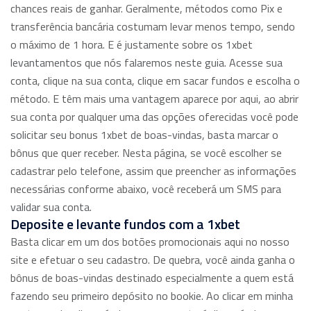
chances reais de ganhar. Geralmente, métodos como Pix e
transferência bancária costumam levar menos tempo, sendo
o máximo de 1 hora. E é justamente sobre os 1xbet
levantamentos que nós falaremos neste guia. Acesse sua
conta, clique na sua conta, clique em sacar fundos e escolha o
método. E têm mais uma vantagem aparece por aqui, ao abrir
sua conta por qualquer uma das opções oferecidas você pode
solicitar seu bonus 1xbet de boas-vindas, basta marcar o
bônus que quer receber. Nesta página, se você escolher se
cadastrar pelo telefone, assim que preencher as informações
necessárias conforme abaixo, você receberá um SMS para
validar sua conta.
Deposite e levante fundos com a 1xbet
Basta clicar em um dos botões promocionais aqui no nosso
site e efetuar o seu cadastro. De quebra, você ainda ganha o
bônus de boas-vindas destinado especialmente a quem está
fazendo seu primeiro depósito no bookie. Ao clicar em minha