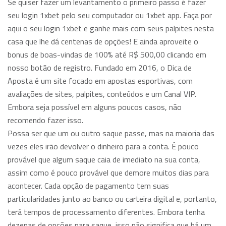
Se quiser fazer um levantamento o primeiro passo é fazer
seu login 1xbet pelo seu computador ou 1xbet app. Faça por
aqui o seu login 1xbet e ganhe mais com seus palpites nesta
casa que lhe dá centenas de opções! E ainda aproveite o
bonus de boas-vindas de 100% até R$ 500,00 clicando em
nosso botão de registro. Fundado em 2016, o Dica de
Aposta é um site focado em apostas esportivas, com
avaliações de sites, palpites, conteúdos e um Canal VIP.
Embora seja possível em alguns poucos casos, não
recomendo fazer isso.
Possa ser que um ou outro saque passe, mas na maioria das
vezes eles irão devolver o dinheiro para a conta. É pouco
provável que algum saque caia de imediato na sua conta,
assim como é pouco provável que demore muitos dias para
acontecer. Cada opção de pagamento tem suas
particularidades junto ao banco ou carteira digital e, portanto,
terá tempos de processamento diferentes. Embora tenha
dezenas de opções para saque, isso não significa que há um