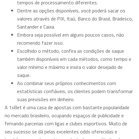
tempos de processamento diferentes.
Dentre as opções disponíveis, você poderá sacar os
valores através de PIX, Itaú, Banco do Brasil, Bradesco,
Santander e Caixa.
Embora seja possível em alguns poucos casos, não
recomendo fazer isso.
Escolhido o método, confira as condições de saque
também disponíveis em cada métodos, como tempo e
valor mínimo e máximo e insira o valor desejado de
saque.
Ao combinar seus próprios conhecimentos com
estatísticas confiáveis, os clientes podem transformar
suas previsões em dinheiro.
A 1xBet é uma casa de apostas com bastante popularidade
no mercado brasileiro, ocupando espaços de publicidade e
firmando parcerias com ligas e clubes esportivos. Muito de
seu sucesso se dá pelas excelentes odds oferecidas e