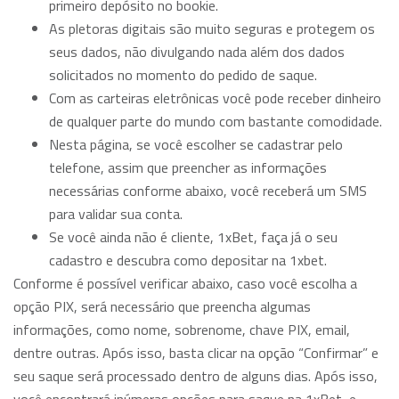
primeiro depósito no bookie.
As pletoras digitais são muito seguras e protegem os
seus dados, não divulgando nada além dos dados
solicitados no momento do pedido de saque.
Com as carteiras eletrônicas você pode receber dinheiro
de qualquer parte do mundo com bastante comodidade.
Nesta página, se você escolher se cadastrar pelo
telefone, assim que preencher as informações
necessárias conforme abaixo, você receberá um SMS
para validar sua conta.
Se você ainda não é cliente, 1xBet, faça já o seu
cadastro e descubra como depositar na 1xbet.
Conforme é possível verificar abaixo, caso você escolha a
opção PIX, será necessário que preencha algumas
informações, como nome, sobrenome, chave PIX, email,
dentre outras. Após isso, basta clicar na opção “Confirmar” e
seu saque será processado dentro de alguns dias. Após isso,