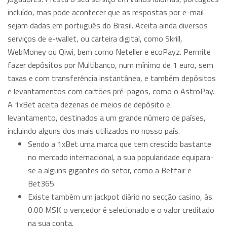
incluído, mas pode acontecer que as respostas por e-mail
sejam dadas em português do Brasil. Aceita ainda diversos
serviços de e-wallet, ou carteira digital, como Skrill,
WebMoney ou Qiwi, bem como Neteller e ecoPayz. Permite
fazer depósitos por Multibanco, num mínimo de 1 euro, sem
taxas e com transferência instantânea, e também depósitos
e levantamentos com cartões pré-pagos, como o AstroPay.
A 1xBet aceita dezenas de meios de depósito e
levantamento, destinados a um grande número de países,
incluindo alguns dos mais utilizados no nosso país.
Sendo a 1xBet uma marca que tem crescido bastante
no mercado internacional, a sua popularidade equipara-
se a alguns gigantes do setor, como a Betfair e
Bet365.
Existe também um jackpot diário no secção casino, às
0.00 MSK o vencedor é selecionado e o valor creditado
na sua conta.