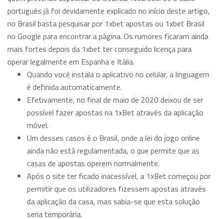
português já foi devidamente explicado no início deste artigo,
no Brasil basta pesquisar por 1xbet apostas ou 1xbet Brasil
no Google para encontrar a página. Os rumores ficaram ainda
mais fortes depois da 1xbet ter conseguido licença para
operar legalmente em Espanha e Itália.
Quando você instala o aplicativo no celular, a linguagem
é definida automaticamente.
Efetivamente, no final de maio de 2020 deixou de ser
possível fazer apostas na 1xBet através da aplicação
móvel.
Um desses casos é o Brasil, onde a lei do jogo online
ainda não está regulamentada, o que permite que as
casas de apostas operem normalmente.
Após o site ter ficado inacessível, a 1xBet começou por
permitir que os utilizadores fizessem apostas através
da aplicação da casa, mas sabia-se que esta solução
seria temporária.