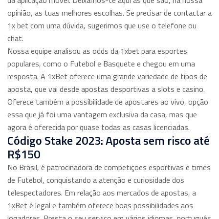
da aplicação móvel. Deixamos-te aqui as que são, na nossa
opinião, as tuas melhores escolhas. Se precisar de contactar a
1x bet com uma dúvida, sugerimos que use o telefone ou
chat.
Nossa equipe analisou as odds da 1xbet para esportes
populares, como o Futebol e Basquete e chegou em uma
resposta. A 1xBet oferece uma grande variedade de tipos de
aposta, que vai desde apostas desportivas a slots e casino.
Oferece também a possibilidade de apostares ao vivo, opção
essa que já foi uma vantagem exclusiva da casa, mas que
agora é oferecida por quase todas as casas licenciadas.
Código Stake 2023: Aposta sem risco até
R$150
No Brasil, é patrocinadora de competições esportivas e times
de Futebol, conquistando a atenção e curiosidade dos
telespectadores. Em relação aos mercados de apostas, a
1xBet é legal e também oferece boas possibilidades aos
jogadores. Presta o seu serviço em vários idiomas, português