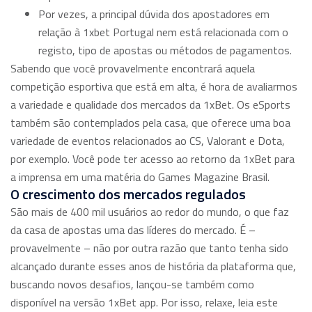
Por vezes, a principal dúvida dos apostadores em
relação à 1xbet Portugal nem está relacionada com o
registo, tipo de apostas ou métodos de pagamentos.
Sabendo que você provavelmente encontrará aquela
competição esportiva que está em alta, é hora de avaliarmos
a variedade e qualidade dos mercados da 1xBet. Os eSports
também são contemplados pela casa, que oferece uma boa
variedade de eventos relacionados ao CS, Valorant e Dota,
por exemplo. Você pode ter acesso ao retorno da 1xBet para
a imprensa em uma matéria do Games Magazine Brasil.
O crescimento dos mercados regulados
São mais de 400 mil usuários ao redor do mundo, o que faz
da casa de apostas uma das líderes do mercado. É –
provavelmente – não por outra razão que tanto tenha sido
alcançado durante esses anos de história da plataforma que,
buscando novos desafios, lançou-se também como
disponível na versão 1xBet app. Por isso, relaxe, leia este