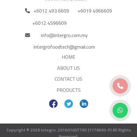
+6012 493 6609
+6019 4966609
+6012 4596609
info@intergro.com.my
intergrofoodtech@gmail.com
HOME
ABOUT US
CONTACT US
PRODUCTS
Copyright © 2026 Integro. 201601007765 (1178693-P)
All Rights
Reserved.