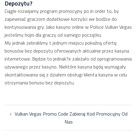
Depozytu?
Ciągle rozwijamy program promocyjny po in order to, by
zapewniać graczom dodatkowe korzyści we bodźce do
kontynuowania gry. Jako kasyno online w Polsce Vulkan Vegas
jesteśmy hojni dla graczy od samego początku.
My jednak zebraliśmy t jednym miejscu pokaźną ofertę
bonusów bez depozytu oferowanych aktualnie przez kasyna
internetowe. Będzie to jednak?e zależało od oprogramowania
używanego przez kasyno. Niektóre kasyna będą wymagały
skontaktowania się z działem obsługi klienta kasyna w celu
otrzymania bonusu bez depozytu.
Post
Vulkan Vegas Promo Code Zabieraj Kod Promocyjny Od
navigation
Nas