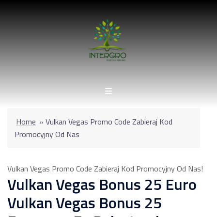
Skip
to
content
Home
»
Vulkan Vegas Promo Code Zabieraj Kod
Promocyjny Od Nas
Vulkan Vegas Promo Code Zabieraj Kod Promocyjny Od Nas!
Vulkan Vegas Bonus 25 Euro
Vulkan Vegas Bonus 25