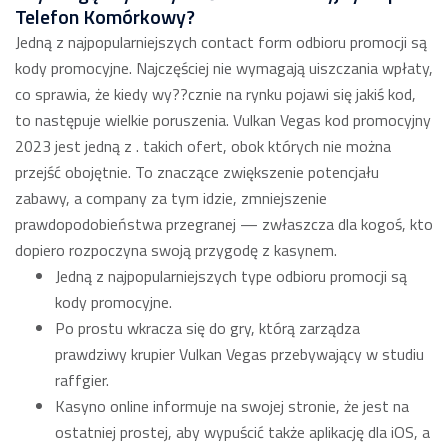
Telefon Komórkowy?
Jedną z najpopularniejszych contact form odbioru promocji są
kody promocyjne. Najczęściej nie wymagają uiszczania wpłaty,
co sprawia, że kiedy wy??cznie na rynku pojawi się jakiś kod,
to następuje wielkie poruszenia. Vulkan Vegas kod promocyjny
2023 jest jedną z . takich ofert, obok których nie można
przejść obojętnie. To znaczące zwiększenie potencjału
zabawy, a company za tym idzie, zmniejszenie
prawdopodobieństwa przegranej — zwłaszcza dla kogoś, kto
dopiero rozpoczyna swoją przygodę z kasynem.
Jedną z najpopularniejszych type odbioru promocji są
kody promocyjne.
Po prostu wkracza się do gry, którą zarządza
prawdziwy krupier Vulkan Vegas przebywający w studiu
raffgier.
Kasyno online informuje na swojej stronie, że jest na
ostatniej prostej, aby wypuścić także aplikację dla iOS, a