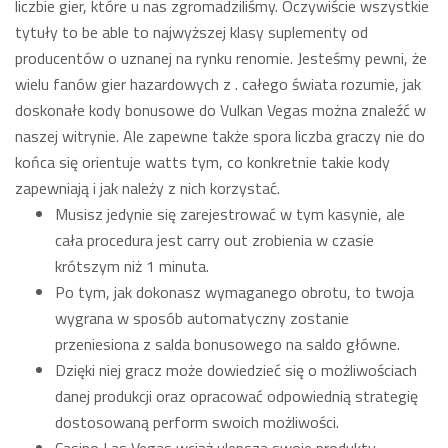
liczbie gier, które u nas zgromadziliśmy. Oczywiście wszystkie
tytuły to be able to najwyższej klasy suplementy od
producentów o uznanej na rynku renomie. Jesteśmy pewni, że
wielu fanów gier hazardowych z . całego świata rozumie, jak
doskonałe kody bonusowe do Vulkan Vegas można znaleźć w
naszej witrynie. Ale zapewne także spora liczba graczy nie do
końca się orientuje watts tym, co konkretnie takie kody
zapewniają i jak należy z nich korzystać.
Musisz jedynie się zarejestrować w tym kasynie, ale
cała procedura jest carry out zrobienia w czasie
krótszym niż 1 minuta.
Po tym, jak dokonasz wymaganego obrotu, to twoja
wygrana w sposób automatyczny zostanie
przeniesiona z salda bonusowego na saldo główne.
Dzięki niej gracz może dowiedzieć się o możliwościach
danej produkcji oraz opracować odpowiednią strategię
dostosowaną perform swoich możliwości.