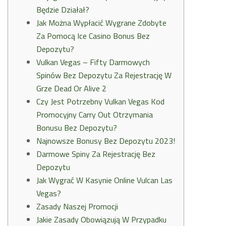
Będzie Działał?
Jak Można Wypłacić Wygrane Zdobyte
Za Pomocą Ice Casino Bonus Bez
Depozytu?
Vulkan Vegas – Fifty Darmowych
Spinów Bez Depozytu Za Rejestrację W
Grze Dead Or Alive 2
Czy Jest Potrzebny Vulkan Vegas Kod
Promocyjny Carry Out Otrzymania
Bonusu Bez Depozytu?
Najnowsze Bonusy Bez Depozytu 2023!
Darmowe Spiny Za Rejestrację Bez
Depozytu
Jak Wygrać W Kasynie Online Vulcan Las
Vegas?
Zasady Naszej Promocji
Jakie Zasady Obowiązują W Przypadku