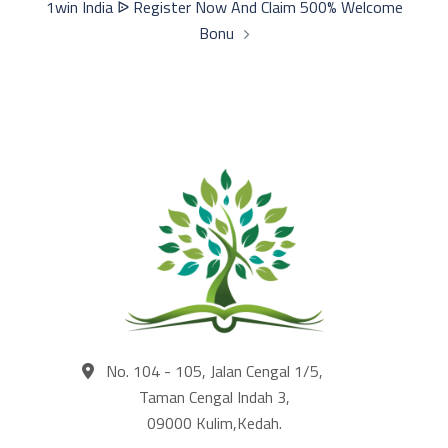
1win India ᐉ Register Now And Claim 500% Welcome
Bonu
No. 104 - 105, Jalan Cengal 1/5,
Taman Cengal Indah 3,
09000 Kulim,Kedah.