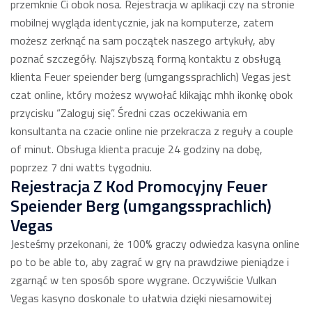
przemknie Ci obok nosa. Rejestracja w aplikacji czy na stronie
mobilnej wygląda identycznie, jak na komputerze, zatem
możesz zerknąć na sam początek naszego artykuły, aby
poznać szczegóły. Najszybszą formą kontaktu z obsługą
klienta Feuer speiender berg (umgangssprachlich) Vegas jest
czat online, który możesz wywołać klikając mhh ikonkę obok
przycisku “Zaloguj się”. Średni czas oczekiwania em
konsultanta na czacie online nie przekracza z reguły a couple
of minut. Obsługa klienta pracuje 24 godziny na dobę,
poprzez 7 dni watts tygodniu.
Rejestracja Z Kod Promocyjny Feuer
Speiender Berg (umgangssprachlich)
Vegas
Jesteśmy przekonani, że 100% graczy odwiedza kasyna online
po to be able to, aby zagrać w gry na prawdziwe pieniądze i
zgarnąć w ten sposób spore wygrane. Oczywiście Vulkan
Vegas kasyno doskonale to ułatwia dzięki niesamowitej