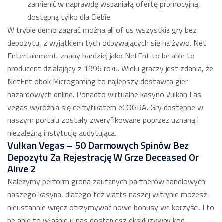
zamienić w naprawdę wspaniałą ofertę promocyjną,
dostępną tylko dla Ciebie.
W trybie demo zagrać można all of us wszystkie gry bez
depozytu, z wyjątkiem tych odbywających się na żywo. Net
Entertainment, znany bardziej jako NetEnt to be able to
producent działający z 1996 roku. Wielu graczy jest zdania, że
NetEnt obok Microgaming to najlepszy dostawca gier
hazardowych online. Ponadto wirtualne kasyno Vulkan Las
vegas wyróżnia się certyfikatem eCOGRA. Gry dostępne w
naszym portalu zostały zweryfikowane poprzez uznaną i
niezależną instytucję audytująca.
Vulkan Vegas – 50 Darmowych Spinów Bez
Depozytu Za Rejestrację W Grze Deceased Or
Alive 2
Należymy perform grona zaufanych partnerów handlowych
naszego kasyna, dlatego też watts naszej witrynie możesz
nieustannie wręcz otrzymywać nowe bonusy we korzyści. I to
be able to właśnie u nas dostaniesz ekskluzywny kod