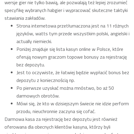
wersje gier nie tylko bawią, ale pozwalają też lepiej zrozumieć
specyfikę wybranych habgier i wypracować skuteczne taktyki
stawiania zakładów.
Strona internetowa przetłumaczona jest na 11 różnych
języków, watts tym przede wszystkim polski, angielski i
actually niemiecki.
Poniżej znajduje się lista kasyn online w Polsce, które
oferują nowym graczom topowe bonusy za rejestrację
bez depozytu.
Jest to oczywiste, że łatwiej będzie wypłacić bonus bez
depozytu z koniecznością np.
Po pierwsze uzyskać można mnóstwo, bo aż 50
darmowych obrotów.
Mówi się, że kto w dzisiejszym świecie nie idzie perform
przodu, nieuchronnie zaczyna się cofać.
Darmowa kasa za rejestrację bez depozytu jest również
oferowana dla obecnych klientów kasyna, którzy byli