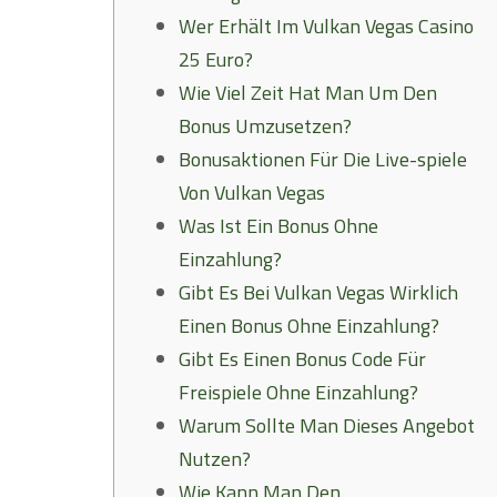
Wer Erhält Im Vulkan Vegas Casino
25 Euro?
Wie Viel Zeit Hat Man Um Den
Bonus Umzusetzen?
Bonusaktionen Für Die Live-spiele
Von Vulkan Vegas
Was Ist Ein Bonus Ohne
Einzahlung?
Gibt Es Bei Vulkan Vegas Wirklich
Einen Bonus Ohne Einzahlung?
Gibt Es Einen Bonus Code Für
Freispiele Ohne Einzahlung?
Warum Sollte Man Dieses Angebot
Nutzen?
Wie Kann Man Den