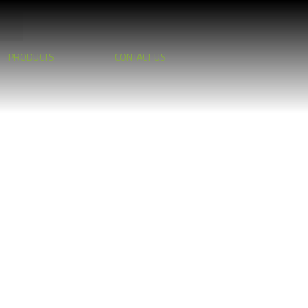
PRODUCTS
CONTACT US