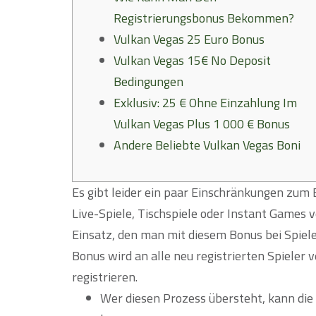
Registrierungsbonus Bekommen?
Vulkan Vegas 25 Euro Bonus
Vulkan Vegas 15€ No Deposit
Bedingungen
Exklusiv: 25 € Ohne Einzahlung Im
Vulkan Vegas Plus 1 000 € Bonus
Andere Beliebte Vulkan Vegas Boni
Es gibt leider ein paar Einschränkungen zum 
Live-Spiele, Tischspiele oder Instant Game
Einsatz, den man mit diesem Bonus bei Spiele
Bonus wird an alle neu registrierten Spieler 
registrieren.
Wer diesen Prozess übersteht, kann di