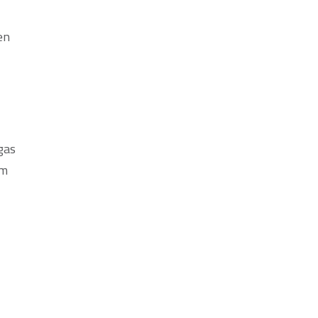
en
gas
im