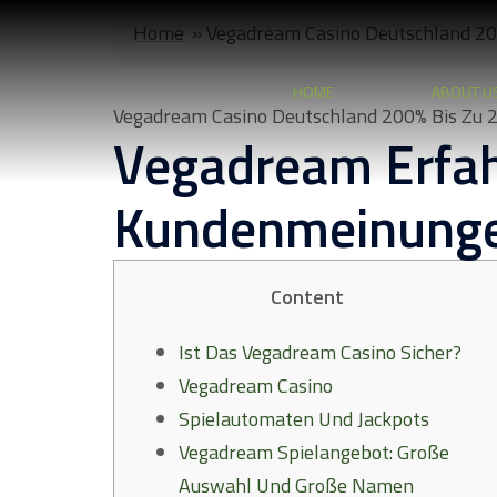
Skip
Home
»
Vegadream Casino Deutschland 20
to
content
HOME
ABOUT U
Vegadream Casino Deutschland 200% Bis Zu 
Vegadream Erfah
Kundenmeinung
Content
Ist Das Vegadream Casino Sicher?
Vegadream Casino
Spielautomaten Und Jackpots
Vegadream Spielangebot: Große
Auswahl Und Große Namen