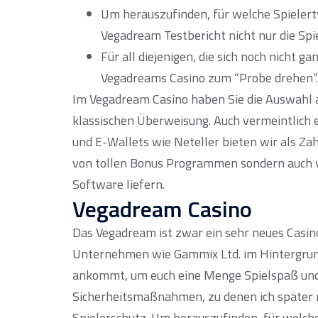
Um herauszufinden, für welche Spielerty
Vegadream Testbericht nicht nur die Spi
Für all diejenigen, die sich noch nicht gan
Vegadreams Casino zum “Probe drehen”.
Im Vegadream Casino haben Sie die Auswahl 
klassischen Überweisung. Auch vermeintlich e
und E-Wallets wie Neteller bieten wir als Za
von tollen Bonus Programmen sondern auch vo
Software liefern.
Vegadream Casino
Das Vegadream ist zwar ein sehr neues Casin
Unternehmen wie Gammix Ltd. im Hintergrund 
ankommt, um euch eine Menge Spielspaß und 
Sicherheitsmaßnahmen, zu denen ich später 
Spielerschutz. Um herauszufinden, für welche 