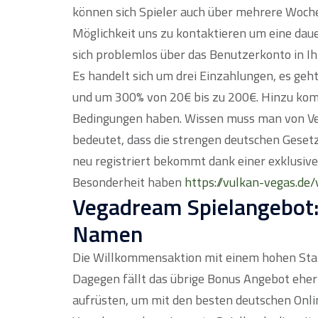
können sich Spieler auch über mehrere Woche
Möglichkeit uns zu kontaktieren um eine da
sich problemlos über das Benutzerkonto in Ih
Es handelt sich um drei Einzahlungen, es ge
und um 300% von 20€ bis zu 200€. Hinzu kom
Bedingungen haben. Wissen muss man von Veg
bedeutet, dass die strengen deutschen Gesetz
neu registriert bekommt dank einer exklusive
Besonderheit haben
https://vulkan-vegas.de
Vegadream Spielangebot
Namen
Die Willkommensaktion mit einem hohen Start
Dagegen fällt das übrige Bonus Angebot eher 
aufrüsten, um mit den besten deutschen Onlin