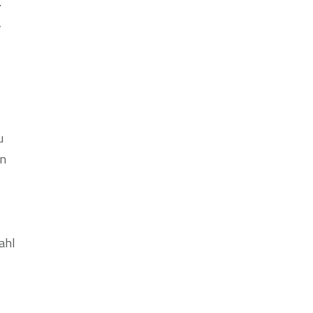
.
,
u
ün
ahl