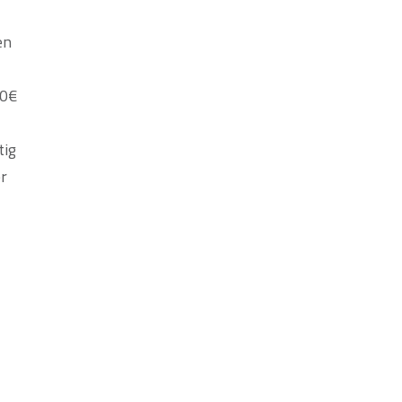
en
50€
tig
er