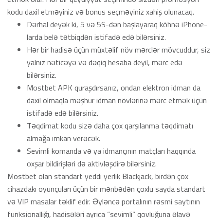
kodu daxil etməyiniz və bonus seçməyiniz xahiş olunacaq.
Dərhal deyək ki, 5 və 5S-dən başlayaraq köhnə iPhone-
larda belə tətbiqdən istifadə edə bilərsiniz.
Hər bir hadisə üçün müxtəlif növ mərclər mövcuddur, siz
yalnız nəticəyə və dəqiq hesaba deyil, mərc edə
bilərsiniz.
Mostbet APK quraşdırsanız, ondan elektron idman da
daxil olmaqla məşhur idman növlərinə mərc etmək üçün
istifadə edə bilərsiniz.
Təqdimat kodu sizə daha çox qarşılanma təqdimatı
almağa imkan verəcək.
Sevimli komanda və ya idmançının matçları haqqında
oxşar bildirişləri də aktivləşdirə bilərsiniz.
Mostbet olan standart yeddi yerlik Blackjack, birdən çox
cihazdakı oyunçuları üçün bir mənbədən çoxlu sayda standart
və VIP masalar təklif edir. Əyləncə portalının rəsmi saytının
funksionallığı, hadisələri ayrıca “sevimli” qovluğuna əlavə