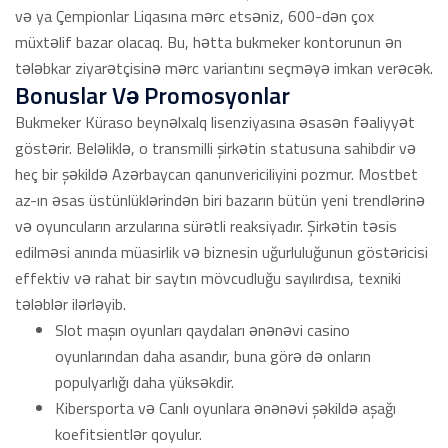
və ya Çempionlar Liqasına mərc etsəniz, 600-dən çox
müxtəlif bazar olacaq. Bu, hətta bukmeker kontorunun ən
tələbkar ziyarətçisinə mərc variantını seçməyə imkan verəcək.
Bonuslar Və Promosyonlar
Bukmeker Küraso beynəlxalq lisenziyasına əsasən fəaliyyət
göstərir. Beləliklə, o transmilli şirkətin statusuna sahibdir və
heç bir şəkildə Azərbaycan qanunvericiliyini pozmur. Mostbet
az-ın əsas üstünlüklərindən biri bazarın bütün yeni trendlərinə
və oyuncuların arzularına sürətli reaksiyadır. Şirkətin təsis
edilməsi anında müasirlik və biznesin uğurluluğunun göstəricisi
effektiv və rahat bir saytın mövcudluğu sayılırdısa, texniki
tələblər ilərləyib.
Slot maşın oyunları qaydaları ənənəvi casino
oyunlarından daha asandır, buna görə də onların
populyarlığı daha yüksəkdir.
Kibersporta və Canlı oyunlara ənənəvi şəkildə aşağı
koefitsientlər qoyulur.