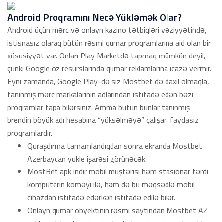
.
Android Proqramını Necə Yükləmək Olar?
Android üçün mərc və onlayn kazino tətbiqləri vəziyyətində,
istisnasız olaraq bütün rəsmi qumar proqramlarına aid olan bir
xüsusiyyət var. Onları Play Marketdə tapmaq mümkün deyil,
çünki Google öz resurslarında qumar reklamlarına icazə vermir.
Eyni zamanda, Google Play-də siz Mostbet də daxil olmaqla,
tanınmış mərc markalarının adlarından istifadə edən bəzi
proqramlar tapa bilərsiniz. Amma bütün bunlar tanınmış
brendin böyük adı hesabına “yüksəlməyə” çalışan faydasız
proqramlardır.
Quraşdırma tamamlandıqdan sonra ekranda Mostbet
Azerbaycan yukle işarəsi görünəcək.
MostBet apk indir mobil müştərisi həm stasionar fərdi
kompüterin köməyi ilə, həm də bu məqsədlə mobil
cihazdan istifadə edərkən istifadə edilə bilər.
Onlayn qumar obyektinin rəsmi saytından Mostbet AZ