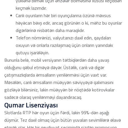
yüklənə bilmək üçün ərizələr bölməsinə xüsusi keçiddən
keçmək lazımdır.
Canlı oyunların hər biri oyunçularına özünə məxsus
həyəcan bəxş edir, ancaq görünən o ki, məhz bu oyunlar
digərlərinə nisbətən daha maraqlıdır.
Telefon nömrənizi, valyutanızı daxil edin, qaydaları
oxuyun və onlarla razılaşmaq üçün onların yanındakı
qutuyu işarələyin.
Bununla belə, mobil versiyanın tətbiqlərdən daha yavaş
olduğunu qəbul etməyə dəyər. Üstəlik, canlı və digər
çatışmazlıqlarda əmsalların yenilənməsi üçün vaxt var.
Məsələn, canlı əmsalların müəyyən səviyyəyə qalxmasını
gözləyə bilərsiniz, lakin müəyyən bir nöqtədə kotirovkalar
sadəcə olaraq yenilənməyi dayandıracaq.
Qumar Lisenziyası
Slotlarda RTP hər oyun üçün fərdi, lakin 99%-dən aşağı
düşmür. Tez daxil olmaq üçün bütün yuvaları sevimlilərə əlavə
etmək olar. Hər bir qeydiyyat seçimində sizdən promosyon