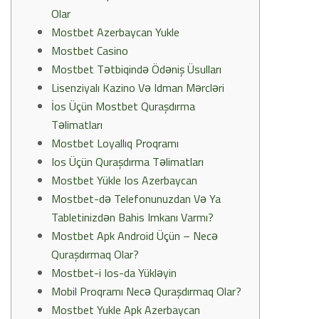
Olar
Mostbet Azerbaycan Yukle
Mostbet Casino
Mostbet Tətbiqində Ödəniş Üsulları
Lisenziyalı Kazino Və Idman Mərcləri
İos Üçün Mostbet Quraşdırma
Təlimatları
Mostbet Loyallıq Proqramı
Ios Üçün Quraşdırma Təlimatları
Mostbet Yükle Ios Azerbaycan
Mostbet-də Telefonunuzdan Və Ya
Tabletinizdən Bahis Imkanı Varmı?
Mostbet Apk Android Üçün – Necə
Quraşdırmaq Olar?
Mostbet-i Ios-da Yükləyin
Mobil Proqramı Necə Quraşdırmaq Olar?
Mostbet Yukle Apk Azerbaycan