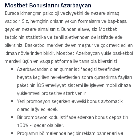
Mostbet Bonuslarını Azərbaycan
Burada idmançının psixoloji vəziyyətini də nəzərə almaq
vacibdir. Siz, həmçinin onların yekun formalarını və baş-başa
qeydləri nəzərə almalısınız. Bundan əlavə, siz Mostbet
tətbiqinin statistika və təhlil alətlərindən də istifadə edə
bilərsiniz. Basketbol mərcləri də ən məşhur və çox mərc edilən
idman növlərindən biridir. Mostbet Azerbaycan yukle basketbol
mərcləri üçün ən yaxşı platforma ilə tanış ola bilərsiniz!
Azərbaycandan olan qumar istifadəçisi tərəfindən
həyata keçirilən hərəkətlərdən sonra quraşdırma faylları
paketinin İOS əməliyyat sistemi ilə işləyən mobil cihaza
yüklənməsi prosesinə start verilir.
Yeni promosyon seçərkən əvvəlki bonus avtomatik
olaraq ləğv ediləcək.
Bir promosyon kodu istifadə edərkən bonus depozitin
150% -i qədər ola bilər.
Proqramın bölmələrində heç bir reklam bannerləri və