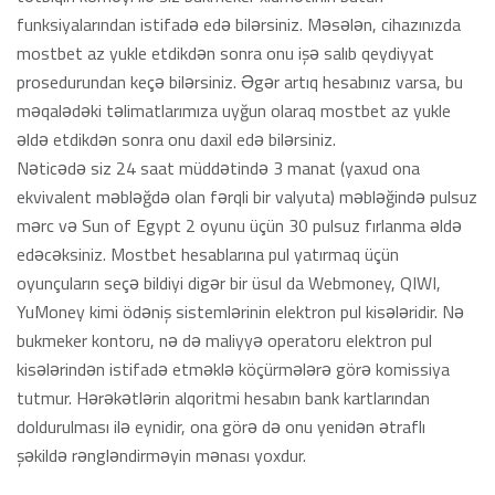
funksiyalarından istifadə edə bilərsiniz. Məsələn, cihazınızda
mostbet az yukle etdikdən sonra onu işə salıb qeydiyyat
prosedurundan keçə bilərsiniz. Əgər artıq hesabınız varsa, bu
məqalədəki təlimatlarımıza uyğun olaraq mostbet az yukle
əldə etdikdən sonra onu daxil edə bilərsiniz.
Nəticədə siz 24 saat müddətində 3 manat (yaxud ona
ekvivalent məbləğdə olan fərqli bir valyuta) məbləğində pulsuz
mərc və Sun of Egypt 2 oyunu üçün 30 pulsuz fırlanma əldə
edəcəksiniz. Mostbet hesablarına pul yatırmaq üçün
oyunçuların seçə bildiyi digər bir üsul da Webmoney, QIWI,
YuMoney kimi ödəniş sistemlərinin elektron pul kisələridir. Nə
bukmeker kontoru, nə də maliyyə operatoru elektron pul
kisələrindən istifadə etməklə köçürmələrə görə komissiya
tutmur. Hərəkətlərin alqoritmi hesabın bank kartlarından
doldurulması ilə eynidir, ona görə də onu yenidən ətraflı
şəkildə rəngləndirməyin mənası yoxdur.