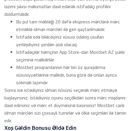
lazımi şəxsi məlumatları daxil edərək istifadəçi profilini
doldurmalıdır.
Bu pul tam məbləği 20 dəfə ekspress mərclərə mərc
etməklə idman mərcləri ilə geri qaytarılmalıdır.
İstifadə edə biləcəyiniz xüsusi ödəniş üsulları
yerləşdiyiniz yerdən asılı olacaq.
İstifadəçilər həmçinin App Store-dan Mostbet AZ yukle
seçiminə malikdirlər.
Mostbet proqramlarının hər biri öz quraşdırma
xüsusiyyətlərinə malikdir, buna görə də onları ayrıca
sökmək lazımdır.
Sonra isə istədiyiniz idman növünü seçərək mərc etməyə
başlayırsınız. İstədiyiniz oyunu seçdikdən sonra mərc miqdarını
daxil edirsiniz və mərc et düyməsinə basırsınız! Mostbet canlı
idman mərcləri sizi çoxsaylı turnirlər və ölkə seçimləri ilə təmin
edir.
Xoş Gəldin Bonusu Əldə Edin