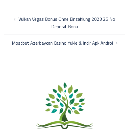
Post
Vulkan Vegas Bonus Ohne Einzahlung 2023 25 No
navigation
Deposit Bonu
Mostbet Azerbaycan Casino Yukle & Indir Apk Androi