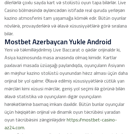
dilerlərlə çoxlu sayda kart və stolüstü oyun tapa bilərlər. Live
Casino bölməsində əyləncədən istifadə real quruda yerləşən
kazino atmosferini tam yaşamağa kömək edir. Bütün oyunlar
növlərə, provayderlərə və əlavə xüsusiyyətlərə görə sıralana
bilər.
Mostbet Azerbaycan Yukle Android
Yeni və təkmilləşdirilmiş Live Baccarat o qədər orijinaldır ki,
Asiya kazinosunda masa arxasında olmaq kimidir. Kartlar
paxlavari masada üzüaşağı paylandıqda, oyunçuların Asiyanın
ən məşhur kazino stolüstü oyunundan həzz alması üçün daha
orijinal bir yol qalmır. Əlavə edilmiş xüsusiyyətlərə cütlük yan
mərcləri kimi xüsusi mərclər, geniş yol seçimi ilə görünə bilən
əlavə statistika və oyunçuların digər oyunçuların
hərəkətlərinə baxmaq imkanı daxildir. Bütün bunlar oyunçular
üçün həqiqətən orijinal və dinamik oyun təcrübəsi yaradan
oyun təcrübəsini zənginləşdirir
https://mostbet-casino-
az24.com
.