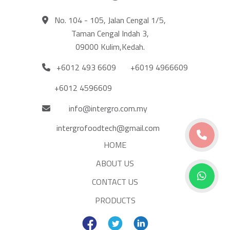
No. 104 - 105, Jalan Cengal 1/5,
Taman Cengal Indah 3,
09000 Kulim,Kedah.
+6012 493 6609
+6019 4966609
+6012 4596609
info@intergro.com.my
intergrofoodtech@gmail.com
HOME
ABOUT US
CONTACT US
PRODUCTS