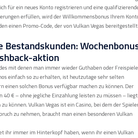
h für ein neues Konto registrieren und eine qualifizierend
derungen erfüllen, wird der Willkommensbonus Ihrem Kont
en einen Promo-Code, der von Vulkan Vegas bereitgestellt
e Bestandskunden: Wochenbonu
ashback-aktion
des mit denen man immer wieder Guthaben oder Freispiele
nos einfach so zu erhalten, ist heutzutage sehr selten
rn einen solchen Bonus verfügbar machen zu können. Der
 40 € – ohne jegliche Einzahlung leisten zu müssen – liegt
 zu können. Vulkan Vegas ist ein Casino, bei dem der Spiele
spruch zu nehmen, braucht man einen besonderen Vulkan
t ihr immer im Hinterkopf haben, wenn ihr einen Vulkan