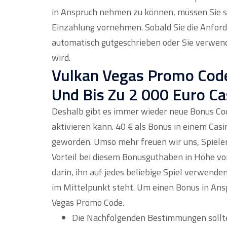
in Anspruch nehmen zu können, müssen Sie sic
Einzahlung vornehmen. Sobald Sie die Anfor
automatisch gutgeschrieben oder Sie verwend
wird.
Vulkan Vegas Promo Cod
Und Bis Zu 2 000 Euro C
Deshalb gibt es immer wieder neue Bonus Co
aktivieren kann. 40 € als Bonus in einem Casi
geworden. Umso mehr freuen wir uns, Spiele
Vorteil bei diesem Bonusguthaben in Höhe von
darin, ihn auf jedes beliebige Spiel verwenden
im Mittelpunkt steht. Um einen Bonus in An
Vegas Promo Code.
Die Nachfolgenden Bestimmungen sollte