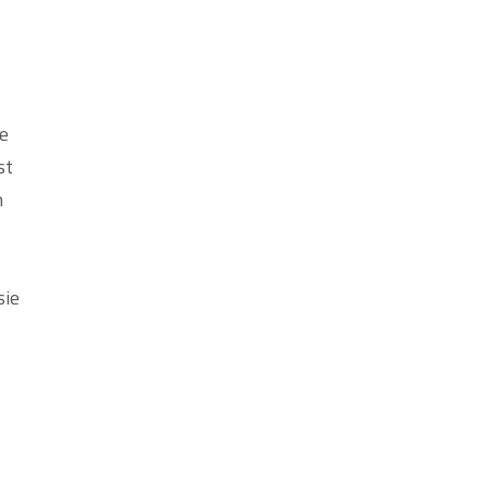
le
st
n
sie