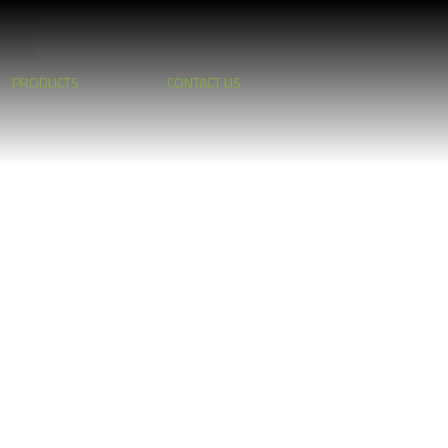
PRODUCTS
CONTACT US