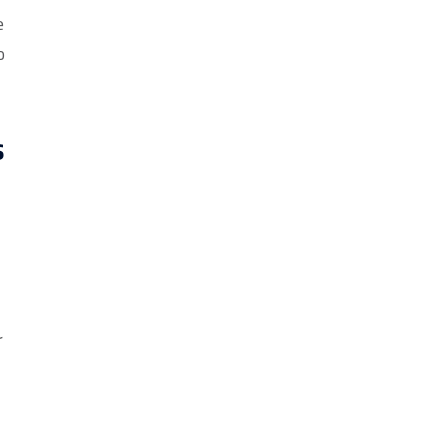
e
o
s
r