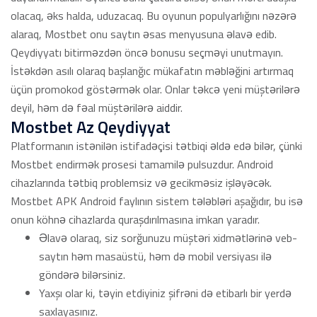
olacaq, əks halda, uduzacaq. Bu oyunun populyarlığını nəzərə
alaraq, Mostbet onu saytın əsas menyusuna əlavə edib.
Qeydiyyatı bitirməzdən öncə bonusu seçməyi unutmayın.
İstəkdən asılı olaraq başlanğıc mükafatın məbləğini artırmaq
üçün promokod göstərmək olar. Onlar təkcə yeni müştərilərə
deyil, həm də fəal müştərilərə aiddir.
Mostbet Az Qeydiyyat
Platformanın istənilən istifadəçisi tətbiqi əldə edə bilər, çünki
Mostbet endirmək prosesi tamamilə pulsuzdur. Android
cihazlarında tətbiq problemsiz və gecikməsiz işləyəcək.
Mostbet APK Android faylının sistem tələbləri aşağıdır, bu isə
onun köhnə cihazlarda quraşdırılmasına imkan yaradır.
Əlavə olaraq, siz sorğunuzu müştəri xidmətlərinə veb-
saytın həm masaüstü, həm də mobil versiyası ilə
göndərə bilərsiniz.
Yaxşı olar ki, təyin etdiyiniz şifrəni də etibarlı bir yerdə
saxlayasınız.