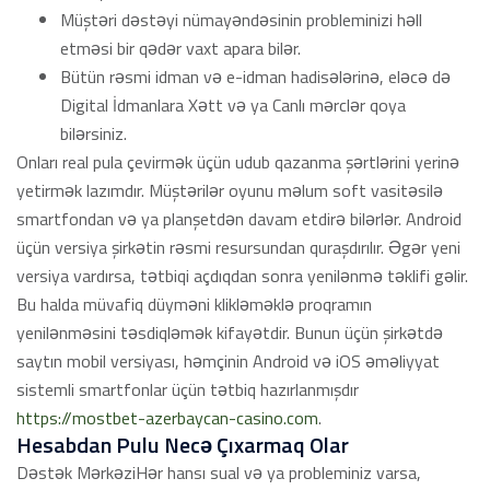
Müştəri dəstəyi nümayəndəsinin probleminizi həll
etməsi bir qədər vaxt apara bilər.
Bütün rəsmi idman və e-idman hadisələrinə, eləcə də
Digital İdmanlara Xətt və ya Canlı mərclər qoya
bilərsiniz.
Onları real pula çevirmək üçün udub qazanma şərtlərini yerinə
yetirmək lazımdır. Müştərilər oyunu məlum soft vasitəsilə
smartfondan və ya planşetdən davam etdirə bilərlər. Android
üçün versiya şirkətin rəsmi resursundan quraşdırılır. Əgər yeni
versiya vardırsa, tətbiqi açdıqdan sonra yenilənmə təklifi gəlir.
Bu halda müvafiq düyməni klikləməklə proqramın
yenilənməsini təsdiqləmək kifayətdir. Bunun üçün şirkətdə
saytın mobil versiyası, həmçinin Android və iOS əməliyyat
sistemli smartfonlar üçün tətbiq hazırlanmışdır
https://mostbet-azerbaycan-casino.com
.
Hesabdan Pulu Necə Çıxarmaq Olar
Dəstək MərkəziHər hansı sual və ya probleminiz varsa,