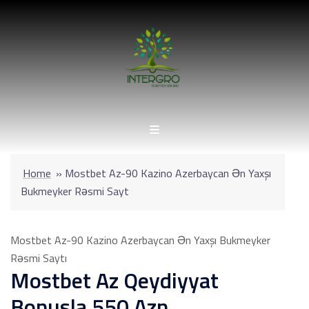
Skip
to
content
Home
»
Mostbet Az-90 Kazino Azerbaycan Ən Yaxşı
Bukmeyker Rəsmi Sayt
Mostbet Az-90 Kazino Azerbaycan Ən Yaxşı Bukmeyker
Rəsmi Saytı
Mostbet Az Qeydiyyat
Bonusla 550 Azn