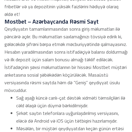
fribetlər və ya depozitinin yüksək faizlərini hədiyyə olaraq
əldə et!
Mostbet – Azərbaycanda Rəsmi Sayt
Qeydiyyatın tamamlanmasından sonra giriş məlumatları ilə
pəncərə açılır. Bu məlumatları saxlamağınızı tövsiyə edirik ki,
gələcəkdə şifrəni bərpa etmək məcburiyyətində qalmayasınız.
Hesabın yaradılmasından sonra istifadəçiyə balansı doldurmağı
və ilk depozit üçün salam bonusu almağı təklif ediləcək.
İstifadəçinin şəxsi məlumatlarının bir hissəsi Mostbet müştəri
anketasına sosial şəbəkədən köçürüləcək. Masaüstü
versiyasında rəsmi saytda həm də “Geniş” qeydiyyat üsulu
mövcuddur.
Sağ aşağı küncə canlı-çat dəstək xidməti təmsilçiləri ilə
cəld əlaqə üçün düymə bərkidilmişdir.
Şirkət saytın telefonlara uyğunlaşdırılmış versiyasını,
eləcə də Android və iOS üçün tətbiqini hazırlamışdır.
Məsələn, bir müştəri qeydiyyatdan keçən günün ertəsi