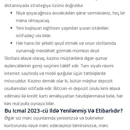
distansiyada strategiya özünü doğruldur.
Niyə qoyacağınıza əvvəlcədən qərar verməsəniz, heç bir
məna olmayacaq.
Yeni başlayan eighteen yaşından yuxarı istənilən
istifadəçi ola bilər.
Hər hansı bir şirkəti qeyd etmək və onun slotlarında
oynamağı məsləhət görmək mümkün deyil.
Slotlara əlavə olaraq, kazino müştərilərə digər qumar
əyləncələrinin geniş seçimini təklif edir. Tam siyahı rəsmi
internet saytında və mobil qurğular üçün tətbiqlərdə
mövcuddur. Kazino demək olar ki, bütün məşhur depozit
üsullarından istifadə edir. Bitcoin-in depozit üsulu kimi əlavə
edilməsi ilə kredit kartı əməliyyatları təsdiqlənməsə belə, hər
kəs real pulla oynaya bilər.
Bu Icmal 2023-cü Ildə Yenilənmiş Və Etibarlıdır?
Əgər siz mərc oyunlarında yenisinizsə və bukmeker
kontorunda nəyə mərc edəcəyinizi bilmirsinizsə, mərc