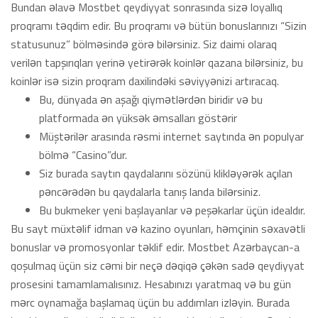
Bundan əlavə Mostbet qeydiyyat sonrasında sizə loyallıq
proqramı təqdim edir. Bu proqramı və bütün bonuslarınızı “Sizin
statusunuz” bölməsində görə bilərsiniz. Siz daimi olaraq
verilən tapşırıqları yerinə yetirərək koinlər qazana bilərsiniz, bu
koinlər isə sizin proqram daxilindəki səviyyənizi artıracaq.
Bu, dünyada ən aşağı qiymətlərdən biridir və bu
platformada ən yüksək əmsalları göstərir
Müştərilər arasında rəsmi internet saytında ən populyar
bölmə “Casino”dur.
Siz burada saytın qaydalarını sözünü klikləyərək açılan
pəncərədən bu qaydalarla tanış landa bilərsiniz.
Bu bukmeker yeni başlayanlar və peşəkarlar üçün idealdır.
Bu sayt müxtəlif idman və kazino oyunları, həmçinin səxavətli
bonuslar və promosyonlar təklif edir. Mostbet Azərbaycan-a
qoşulmaq üçün siz cəmi bir neçə dəqiqə çəkən sadə qeydiyyat
prosesini tamamlamalısınız. Hesabınızı yaratmaq və bu gün
mərc oynamağa başlamaq üçün bu addımları izləyin. Burada