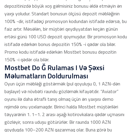
depozitinizdə böyük xoş gəlmisiniz bonusu əldə etməyin ən
yaxşı yoludur. Standart bonusun ölçüsü depozit məbləğinin
100% -dir, istifadəçi promosyon kodundan istifadə edərsə, bu
faiz artır. Məsələn, bir müştəri qeydiyyatdan keçən günün
ertəsi günü 100 USD depozit qoymuşdur. Bir promosyon kodu
istifadə edərkən bonus depozitin 150% -i qədər ola bilər.
Promo kodu istifadə edərkən Mostbet bonusu depozitin
150% -i qədər ola bilər.
Mostbet Do Ğ Rulamas I Və Şəxsi
Məlumatların Doldurulması
Oyun üçün məbləği göstərmək (pul qoyuluşu 0, 1 AZN-dən
başlayır) və növbəti raundu gözləmək kifayətdir. “Aviator”
oyunu ilə daha ətraflı tanış olmaq üçün ən yaxşısı demo
rejimdə onu yoxlamaqdır. Birinci halda Mostbet müştəriləri
təyyarənin 1. 1–1. 2 arası aşağı kotirovkalara qədər uçmasını
gözləyir, sonra uduşu götürürlər. Bir raunda 1000 AZN
qoyduqda 100–200 AZN qazanmaq olar. Buna görə bu