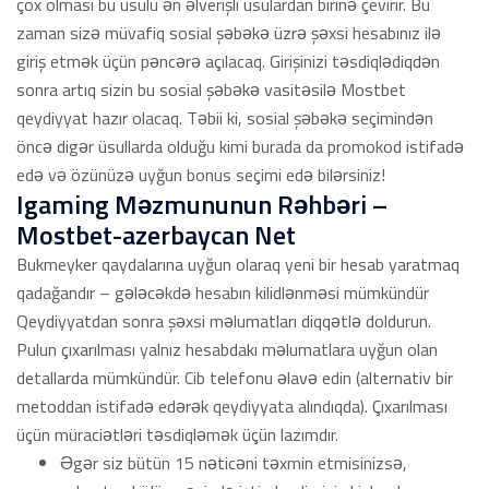
çox olması bu üsulu ən əlverişli üsulardan birinə çevirir. Bu
zaman sizə müvafiq sosial şəbəkə üzrə şəxsi hesabınız ilə
giriş etmək üçün pəncərə açılacaq. Girişinizi təsdiqlədiqdən
sonra artıq sizin bu sosial şəbəkə vasitəsilə Mostbet
qeydiyyat hazır olacaq. Təbii ki, sosial şəbəkə seçimindən
öncə digər üsullarda olduğu kimi burada da promokod istifadə
edə və özünüzə uyğun bonus seçimi edə bilərsiniz!
Igaming Məzmununun Rəhbəri –
Mostbet-azerbaycan Net
Bukmeyker qaydalarına uyğun olaraq yeni bir hesab yaratmaq
qadağandır – gələcəkdə hesabın kilidlənməsi mümkündür
Qeydiyyatdan sonra şəxsi məlumatları diqqətlə doldurun.
Pulun çıxarılması yalnız hesabdakı məlumatlara uyğun olan
detallarda mümkündür. Cib telefonu əlavə edin (alternativ bir
metoddan istifadə edərək qeydiyyata alındıqda). Çıxarılması
üçün müraciətləri təsdiqləmək üçün lazımdır.
Əgər siz bütün 15 nəticəni təxmin etmisinizsə,