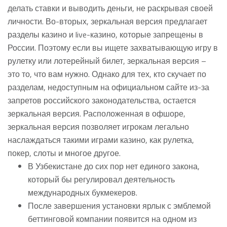
делать ставки и выводить деньги, не раскрывая своей
личности. Во-вторых, зеркальная версия предлагает
разделы казино и live-казино, которые запрещены в
России. Поэтому если вы ищете захватывающую игру в
рулетку или лотерейный билет, зеркальная версия –
это то, что вам нужно. Однако для тех, кто скучает по
разделам, недоступным на официальном сайте из-за
запретов российского законодательства, остается
зеркальная версия. Расположенная в офшоре,
зеркальная версия позволяет игрокам легально
наслаждаться такими играми казино, как рулетка,
покер, слоты и многое другое.
В Узбекистане до сих пор нет единого закона,
который бы регулировал деятельность
международных букмекеров.
После завершения установки ярлык с эмблемой
беттинговой компании появится на одном из