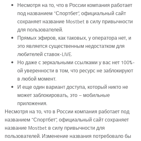
Несмотря на то, что в России компания работает
под названием “Спортбет”, официальный сайт
сохраняет название Mostbet в силу привычности
для пользователей.
Прямых эфиров, как таковых, у оператора нет, и
это является существенным недостатком для
любителей ставок-LIVE.
Но даже с зеркальными ссылками у вас нет 100%-
ой уверенности в том, что ресурс не заблокируют
в любой момент.
И еще один вариант доступа, который никто не
может заблокировать, это – мобильные
приложения.
Несмотря на то, что в России компания работает под
названием “Спортбет”, официальный сайт сохраняет
название Mostbet в силу привычности для
пользователей. Изменение названия потребовало бы