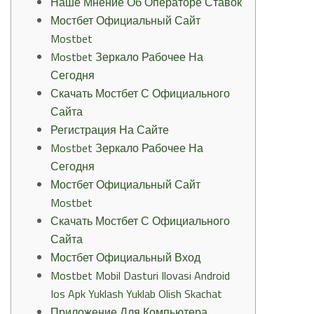
Наше Мнение Об Операторе Ставок
Мостбет Официальный Сайт
Mostbet
Mostbet Зеркало Рабочее На
Сегодня
Скачать Мостбет С Официального
Сайта
Регистрация На Сайте
Mostbet Зеркало Рабочее На
Сегодня
Мостбет Официальный Сайт
Mostbet
Скачать Мостбет С Официального
Сайта
Мостбет Официальный Вход
Mostbet Mobil Dasturi Ilovasi Android
Ios Apk Yuklash Yuklab Olish Skachat
Приложение Для Компьютера