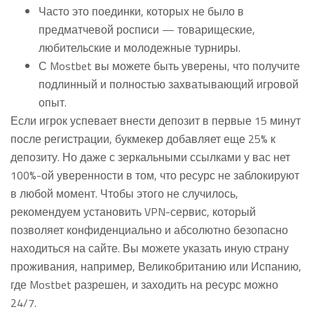
Часто это поединки, которых не было в
предматчевой росписи — товарищеские,
любительские и молодежные турниры.
С Mostbet вы можете быть уверены, что получите
подлинный и полностью захватывающий игровой
опыт.
Если игрок успевает внести депозит в первые 15 минут
после регистрации, букмекер добавляет еще 25% к
депозиту. Но даже с зеркальными ссылками у вас нет
100%-ой уверенности в том, что ресурс не заблокируют
в любой момент. Чтобы этого не случилось,
рекомендуем установить VPN-сервис, который
позволяет конфиденциально и абсолютно безопасно
находиться на сайте. Вы можете указать иную страну
проживания, например, Великобританию или Испанию,
где Mostbet разрешен, и заходить на ресурс можно
24/7.