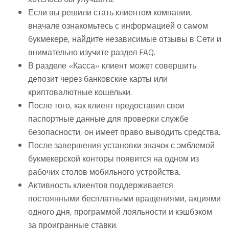
Если вы решили стать клиентом компании,
вначале ознакомьтесь с информацией о самом
букмекере, найдите независимые отзывы в Сети и
внимательно изучите раздел FAQ.
В разделе «Касса» клиент может совершить
депозит через банковские карты или
криптовалютные кошельки.
После того, как клиент предоставил свои
паспортные данные для проверки службе
безопасности, он имеет право выводить средства.
После завершения установки значок с эмблемой
букмекерской конторы появится на одном из
рабочих столов мобильного устройства.
Активность клиентов поддерживается
постоянными бесплатными вращениями, акциями
одного дня, программой лояльности и кэшбэком
за проигранные ставки.