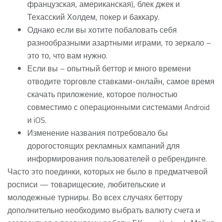
французская, американская), блек джек и
Техасский Холдем, покер и баккару.
Однако если вы хотите побаловать себя
разнообразными азартными играми, то зеркало –
это то, что вам нужно.
Если вы – опытный беттор и много времени
отводите торговле ставками-онлайн, самое время
скачать приложение, которое полностью
совместимо с операционными системами Android
и iOS.
Изменение названия потребовало бы
дорогостоящих рекламных кампаний для
информирования пользователей о ребрендинге.
Часто это поединки, которых не было в предматчевой
росписи — товарищеские, любительские и
молодежные турниры. Во всех случаях беттору
дополнительно необходимо выбрать валюту счета и