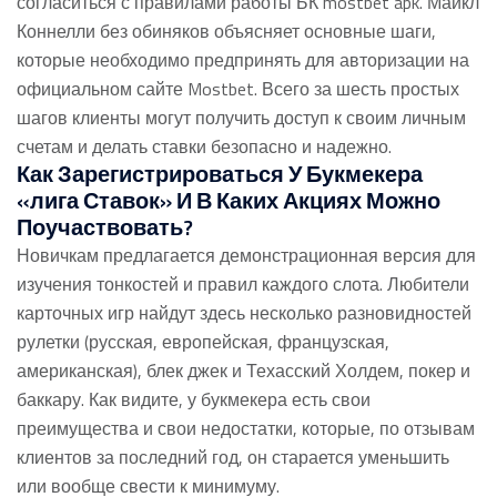
согласиться с правилами работы БК mostbet apk. Майкл
Коннелли без обиняков объясняет основные шаги,
которые необходимо предпринять для авторизации на
официальном сайте Mostbet. Всего за шесть простых
шагов клиенты могут получить доступ к своим личным
счетам и делать ставки безопасно и надежно.
Как Зарегистрироваться У Букмекера
«лига Ставок» И В Каких Акциях Можно
Поучаствовать?
Новичкам предлагается демонстрационная версия для
изучения тонкостей и правил каждого слота. Любители
карточных игр найдут здесь несколько разновидностей
рулетки (русская, европейская, французская,
американская), блек джек и Техасский Холдем, покер и
баккару. Как видите, у букмекера есть свои
преимущества и свои недостатки, которые, по отзывам
клиентов за последний год, он старается уменьшить
или вообще свести к минимуму.