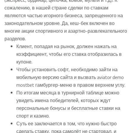
(экспресс, ординар, цепочка, комби, мульти и т.д.). К
сожалению, в нашей стране сделки по ставкам
являются частью игорного бизнеса, запрещенного на
законодательном уровне. Да, кеш-бек включен во
многие акции спортивного и азартно-развлекательного
разделов.
Клиент, попадая на рынок, должен нажать на
коэффициент, чтобы его ставка отобразилась в
купоне.
Чтобы установить софт, необходимо зайти на
мобильную версию сайта и вызвать aviator demo
mostbet гамбургер-меню в правом верхнем углу.
По итогам месяца в турнирной таблице можно
увидеть имена победителей, которых ждут
персональные бонусы и бесплатные ставки на
спорт и казино.
Суть ее заключается в том, что нужно быстро
сделать ставку, пока самолёт не стартовал, и